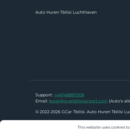
Auto Huren Tbilisi Luchthaven
Support:
+447488811308
Email:
book@gcartbilisiairport.com
(Auto's all
© 2022-2026 GCar Tbilisi. Auto Huren Tbilisi 
This website uses cookies to