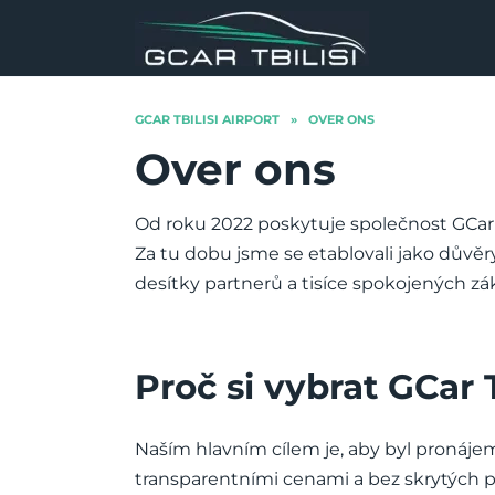
Skip
to
content
GCAR TBILISI AIRPORT
»
OVER ONS
Over ons
Od roku 2022 poskytuje společnost GCar T
Za tu dobu jsme se etablovali jako důvě
desítky partnerů a tisíce spokojených zá
Proč si vybrat GCar T
Naším hlavním cílem je, aby byl pronáje
transparentními cenami a bez skrytých p