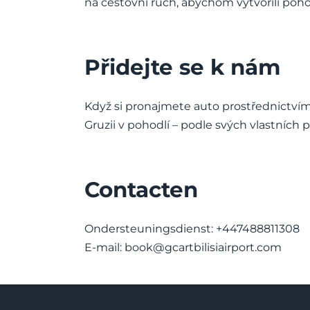
na cestovní ruch, abychom vytvořili poh
Přidejte se k nám
Když si pronajmete auto prostřednictvím 
Gruzii v pohodlí – podle svých vlastních
Contacten
Ondersteuningsdienst: +447488811308
E-mail:
book@gcartbilisiairport.com