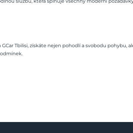
odlnou službu, která splňuje všechny moderní požadavky
GCar Tbilisi, získáte nejen pohodlí a svobodu pohybu, al
 podmínek.