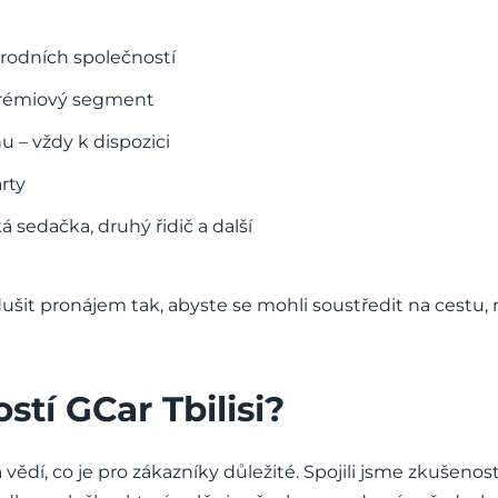
árodních společností
prémiový segment
 – vždy k dispozici
rty
 sedačka, druhý řidič a další
šit pronájem tak, abyste se mohli soustředit na cestu, n
stí GCar Tbilisi?
 a vědí, co je pro zákazníky důležité. Spojili jsme zkušeno