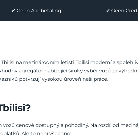
✔ Geen Aanbetaling
✔ Geen Cred
bilisi na mezinárodním letišti Tbilisi moderní a spolehl
ryhodný agregátor nabízející široký výběr vozů za výhod
kazníků potvrzují vysokou úroveň naší práce.
bilisi?
m vozů cenově dostupný a pohodlný. Na rozdíl od mezin
oplatků. Ale to není všechno: