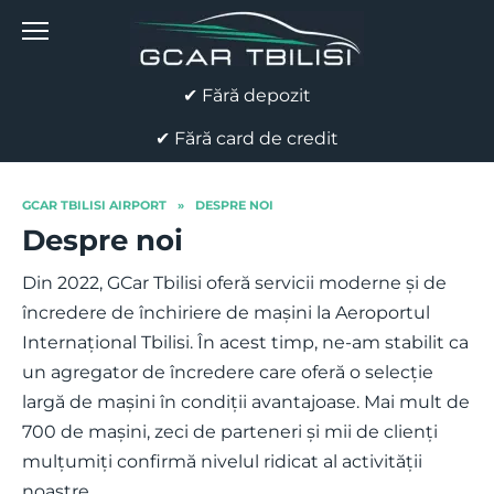
Skip
to
content
✔ Fără depozit
✔ Fără card de credit
GCAR TBILISI AIRPORT
»
DESPRE NOI
Despre noi
Din 2022, GCar Tbilisi oferă servicii moderne și de
încredere de închiriere de mașini la Aeroportul
Internațional Tbilisi. În acest timp, ne-am stabilit ca
un agregator de încredere care oferă o selecție
largă de mașini în condiții avantajoase. Mai mult de
700 de mașini, zeci de parteneri și mii de clienți
mulțumiți confirmă nivelul ridicat al activității
noastre.