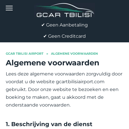
Skip
to
content
✔ Geen Aanbetaling
✔ Geen Creditcard
GCAR TBILISI AIRPORT
»
ALGEMENE VOORWAARDEN
Algemene voorwaarden
Lees deze algemene voorwaarden zorgvuldig door
voordat u de website gcartbilisiairport.com
gebruikt. Door onze website te bezoeken en een
boeking te maken, gaat u akkoord met de
onderstaande voorwaarden.
1. Beschrijving van de dienst