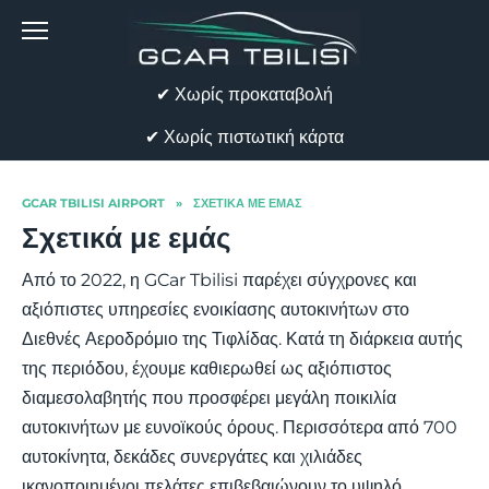
Skip
to
content
✔ Χωρίς προκαταβολή
✔ Χωρίς πιστωτική κάρτα
GCAR TBILISI AIRPORT
»
ΣΧΕΤΙΚΆ ΜΕ ΕΜΆΣ
Σχετικά με εμάς
Από το 2022, η GCar Tbilisi παρέχει σύγχρονες και
αξιόπιστες υπηρεσίες ενοικίασης αυτοκινήτων στο
Διεθνές Αεροδρόμιο της Τιφλίδας. Κατά τη διάρκεια αυτής
της περιόδου, έχουμε καθιερωθεί ως αξιόπιστος
διαμεσολαβητής που προσφέρει μεγάλη ποικιλία
αυτοκινήτων με ευνοϊκούς όρους. Περισσότερα από 700
αυτοκίνητα, δεκάδες συνεργάτες και χιλιάδες
ικανοποιημένοι πελάτες επιβεβαιώνουν το υψηλό