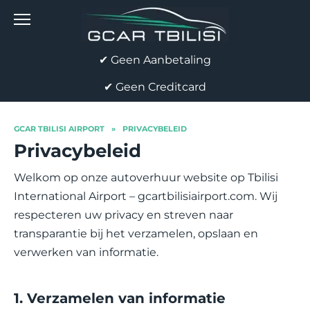
Skip
to
content
✔ Geen Aanbetaling
✔ Geen Creditcard
GCAR TBILISI AIRPORT
»
PRIVACYBELEID
Privacybeleid
Welkom op onze autoverhuur website op Tbilisi
International Airport – gcartbilisiairport.com. Wij
respecteren uw privacy en streven naar
transparantie bij het verzamelen, opslaan en
verwerken van informatie.
1. Verzamelen van informatie