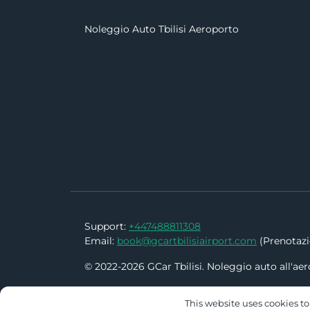
Noleggio Auto Tbilisi Aeroporto
Support:
+447488811308
Email:
book@gcartbilisiairport.com
(Prenotazio
© 2022-2026 GCar Tbilisi. Noleggio auto all'aer
This website uses cookies to