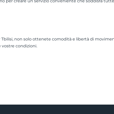
rismo per creare un servizio conveniente che soddisfa tut
bilisi, non solo ottenete comodità e libertà di moviment
e vostre condizioni.