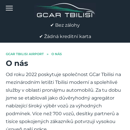
Skip
to
content
✔ Bez zálohy
✔ Žádná kreditní karta
GCAR TBILISI AIRPORT
»
O NÁS
O nás
Od roku 2022 poskytuje společnost GCar Tbilisi na
mezinárodním letišti Tbilisi moderní a spolehlivé
služby v oblasti pronájmu automobilů. Za tu dobu
jsme se etablovali jako důvěryhodný agregátor
nabízející široký výběr vozů za výhodných
podmínek. Více než 700 vozů, desítky partnerů a
tisíce spokojených zákazníků potvrzují vysokou
úroveň naší práce.