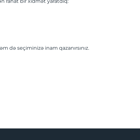
n rahat bir xidmət yaratdıq:
, həm də seçiminizə inam qazanırsınız.