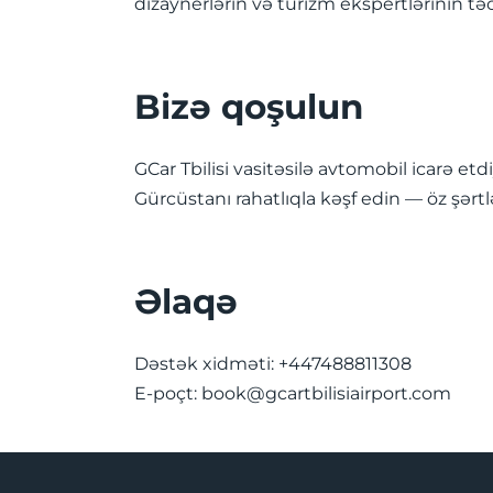
dizaynerlərin və turizm ekspertlərinin tə
Bizə qoşulun
GCar Tbilisi vasitəsilə avtomobil icarə et
Gürcüstanı rahatlıqla kəşf edin — öz şərtlə
Əlaqə
Dəstək xidməti: +447488811308
E-poçt:
book@gcartbilisiairport.com