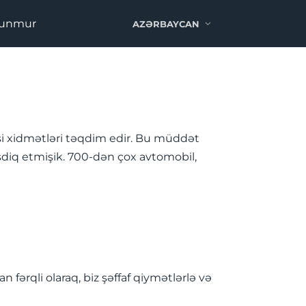
Olunmur
AZƏRBAYCAN
rəsi xidmətləri təqdim edir. Bu müddət
əsdiq etmişik. 700-dən çox avtomobil,
fərqli olaraq, biz şəffaf qiymətlərlə və