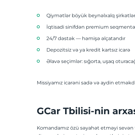
Qiymətlər böyük beynəlxalq şirkətlə
İqtisadi sinifdən premium seqmentə
24/7 dəstək — həmişə əlçatandır
Depozitsiz və ya kredit kartsız icarə
Əlavə seçimlər: sığorta, uşaq oturacağı
Missiyamız icarəni sadə və aydin etməkdir 
GCar Tbilisi-nin arx
Komandamız özü səyahət etməyi sevən və 