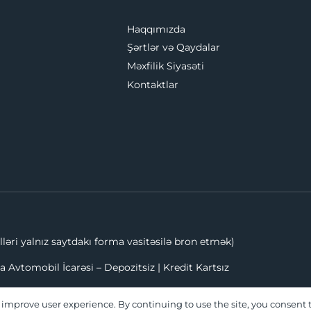
Haqqımızda
Şərtlər və Qaydalar
Məxfilik Siyasəti
Kontaktlar
ləri yalnız saytdakı forma vasitəsilə bron etmək)
a Avtomobil İcarəsi – Depozitsiz | Kredit Kartsız
 improve user experience. By continuing to use the site, you consent t