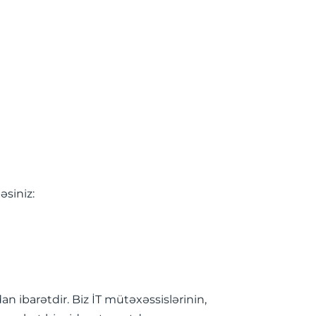
əsiniz:
ibarətdir. Biz İT mütəxəssislərinin,