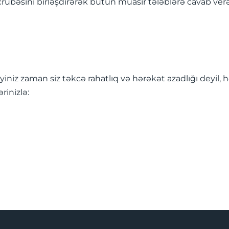
crübəsini birləşdirərək bütün müasir tələblərə cavab verə
diyiniz zaman siz təkcə rahatlıq və hərəkət azadlığı deyil
rinizlə: