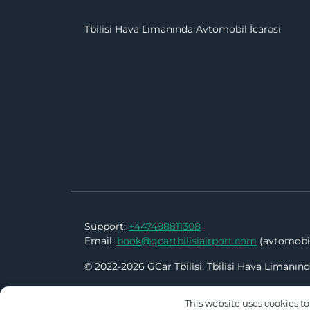
Tbilisi Hava Limanında Avtomobil İcarəsi
Support:
+447488811308
Email:
book@gcartbilisiairport.com
(avtomobil
© 2022-2026 GCar Tbilisi. Tbilisi Hava Limanınd
This website uses cookies to