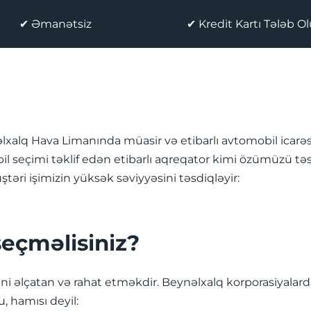
✔ Əmanətsiz
✔ Kredit Kartı Tələb 
eynəlxalq Hava Limanında müasir və etibarlı avtomobil ica
obil seçimi təklif edən etibarlı aqreqator kimi özümüzü t
əri işimizin yüksək səviyyəsini təsdiqləyir:
seçməlisiniz?
 əlçatan və rahat etməkdir. Beynəlxalq korporasiyalardan 
, hamısı deyil: