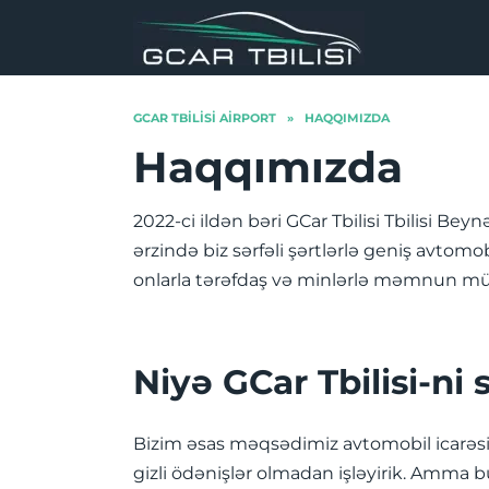
Skip
to
content
GCAR TBILISI AIRPORT
»
HAQQIMIZDA
Haqqımızda
2022-ci ildən bəri GCar Tbilisi Tbilisi B
ərzində biz sərfəli şərtlərlə geniş avtom
onlarla tərəfdaş və minlərlə məmnun müşt
Niyə GCar Tbilisi-ni 
Bizim əsas məqsədimiz avtomobil icarəsini
gizli ödənişlər olmadan işləyirik. Amma bu