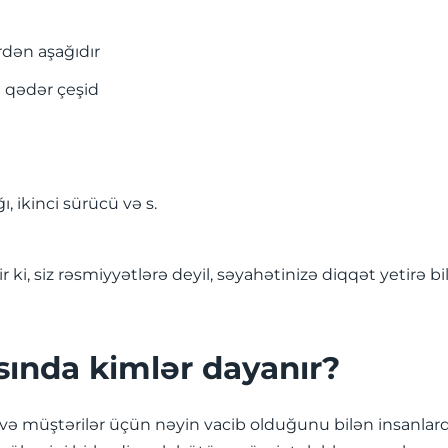
rdən aşağıdır
 qədər çeşid
, ikinci sürücü və s.
ki, siz rəsmiyyətlərə deyil, səyahətinizə diqqət yetirə bil
asında kimlər dayanır?
müştərilər üçün nəyin vacib olduğunu bilən insanlardan 