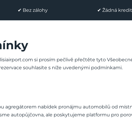
✔ Bez zálohy
✔ Žádná kredit
ínky
lisiairport.com si prosím pečlivě přečtěte tyto Všeobe
rezervace souhlasíte s níže uvedenými podmínkami.
jsou agregátorem nabídek pronájmu automobilů od místn
Nejsme autopůjčovna, ale poskytujeme platformu pro porov