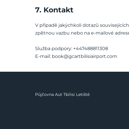
7. Kontakt
V případě jakýchkoli dotazů související
zpětnou vazbu nebo na e-mailové adres
Služba podpory: +447488811308
E-mail:
book@gcartbilisiairport.com
Půjčovna Aut Tbilisi Letiště