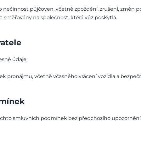
nečinnost půjčoven, včetně zpoždění, zrušení, změn p
 směřovány na společnost, která vůz poskytla.
vatele
řesné údaje.
ek pronájmu, včetně včasného vrácení vozidla a bezpečn
dmínek
chto smluvních podmínek bez předchozího upozornění. Ak