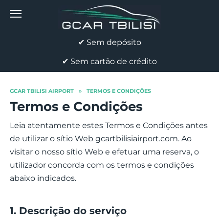
Skip
to
content
✔ Sem depósito
✔ Sem cartão de crédito
GCAR TBILISI AIRPORT
»
TERMOS E CONDIÇÕES
Termos e Condições
Leia atentamente estes Termos e Condições antes
de utilizar o sítio Web gcartbilisiairport.com. Ao
visitar o nosso sítio Web e efetuar uma reserva, o
utilizador concorda com os termos e condições
abaixo indicados.
1. Descrição do serviço