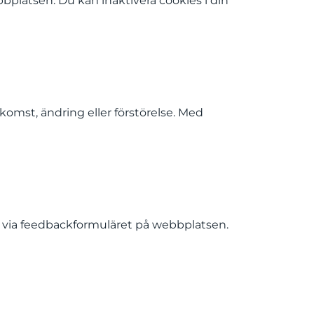
platsen. Du kan inaktivera cookies i din
tkomst, ändring eller förstörelse. Med
s via feedbackformuläret på webbplatsen.