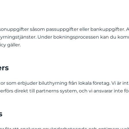
rsonuppgifter såsom passuppgifter eller bankuppgifter. Al
thyrningstjänster. Under bokningsprocessen kan du komma
cy gäller.
ers
som erbjuder biluthyrning från lokala företag. Vi är inte 
rs direkt till partnerns system, och vi ansvarar inte f
s