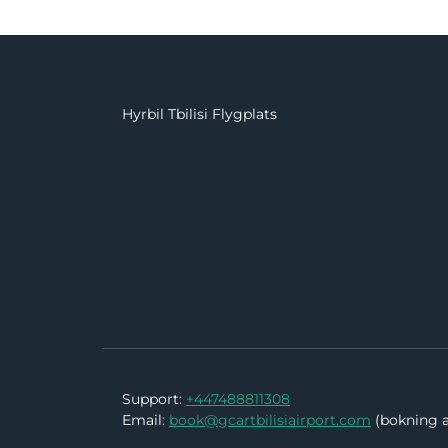
Hyrbil Tbilisi Flygplats
Support:
+447488811308
Email:
book@gcartbilisiairport.com
(bokning a