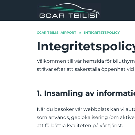
Skip
to
content
GCAR TBILISI AIRPORT
»
INTEGRITETSPOLICY
Integritetspolic
Välkommen till vår hemsida för biluthyrnin
strävar efter att säkerställa öppenhet vi
1. Insamling av informat
När du besöker vår webbplats kan vi aut
som används, geolokalisering (om aktiver
att förbättra kvaliteten på vår tjänst.