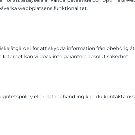
er för att analysera användarbeteende och optimera webb
påverka webbplatsens funktionalitet.
riska åtgärder för att skydda information från obehörig å
 Internet kan vi dock inte garantera absolut säkerhet.
egritetspolicy eller databehandling kan du kontakta os