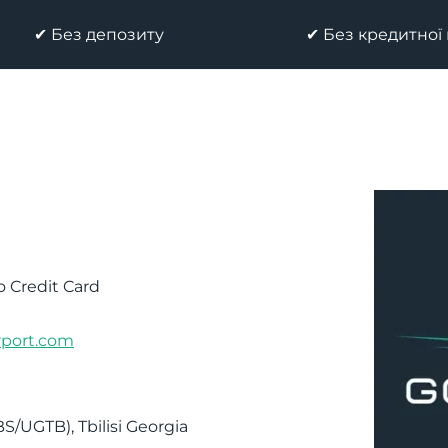
✔ Без депозиту
✔ Без кредитної
No Credit Card
rport.com
(TBS/UGTB)
,
Tbilisi
Georgia