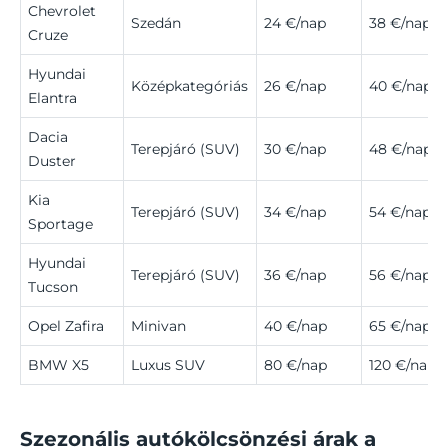
Chevrolet
Szedán
24 €/nap
38 €/nap
Cruze
Hyundai
Középkategóriás
26 €/nap
40 €/nap
Elantra
Dacia
Terepjáró (SUV)
30 €/nap
48 €/nap
Duster
Kia
Terepjáró (SUV)
34 €/nap
54 €/nap
Sportage
Hyundai
Terepjáró (SUV)
36 €/nap
56 €/nap
Tucson
Opel Zafira
Minivan
40 €/nap
65 €/nap
BMW X5
Luxus SUV
80 €/nap
120 €/nap
Szezonális autókölcsönzési árak a