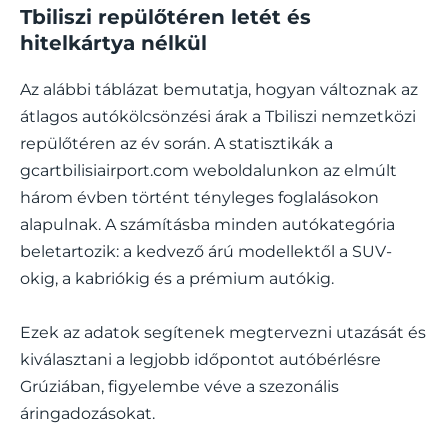
Tbiliszi repülőtéren letét és
hitelkártya nélkül
Az alábbi táblázat bemutatja, hogyan változnak az
átlagos autókölcsönzési árak a Tbiliszi nemzetközi
repülőtéren az év során. A statisztikák a
gcartbilisiairport.com weboldalunkon az elmúlt
három évben történt tényleges foglalásokon
alapulnak. A számításba minden autókategória
beletartozik: a kedvező árú modellektől a SUV-
okig, a kabriókig és a prémium autókig.
Ezek az adatok segítenek megtervezni utazását és
kiválasztani a legjobb időpontot autóbérlésre
Grúziában, figyelembe véve a szezonális
áringadozásokat.