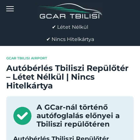
Skip
to
content
✔ Létet Nélkül
✔ Nincs Hitelkártya
GCAR TBILISI AIRPORT
Autóbérlés Tbiliszi Repülőtér
– Létet Nélkül | Nincs
Hitelkártya
A GCar-nál történő
autófoglalás előnyei a
Tbiliszi repülőtéren
Autóbérlés Tbiliszi Repülőtér