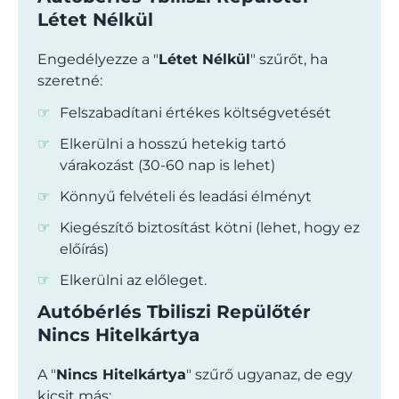
Létet Nélkül
Engedélyezze a "
Létet Nélkül
" szűrőt, ha
szeretné:
Felszabadítani értékes költségvetését
Elkerülni a hosszú hetekig tartó
várakozást (30-60 nap is lehet)
Könnyű felvételi és leadási élményt
Kiegészítő biztosítást kötni (lehet, hogy ez
előírás)
Elkerülni az előleget.
Autóbérlés Tbiliszi Repülőtér
Nincs Hitelkártya
A "
Nincs Hitelkártya
" szűrő ugyanaz, de egy
kicsit más: