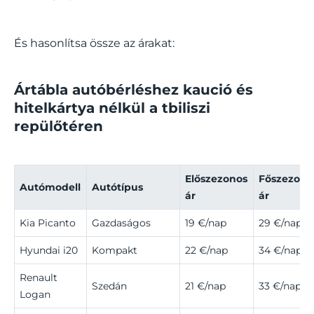
És hasonlítsa össze az árakat:
Ártábla autóbérléshez kaució és
hitelkártya nélkül a tbiliszi
repülőtéren
Előszezonos
Főszezono
Autómodell
Autótípus
ár
ár
Kia Picanto
Gazdaságos
19 €/nap
29 €/nap
Hyundai i20
Kompakt
22 €/nap
34 €/nap
Renault
Szedán
21 €/nap
33 €/nap
Logan