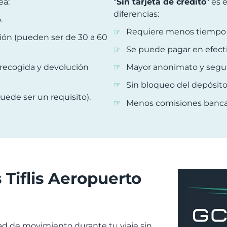
ea:
"
Sin tarjeta de crédito
" es 
diferencias:
.
Requiere menos tiempo pa
ión (pueden ser de 30 a 60
Se puede pagar en efecti
 recogida y devolución
Mayor anonimato y segur
Sin bloqueo del depósito 
uede ser un requisito).
Menos comisiones bancar
 Tiflis Aeropuerto
tad de movimiento durante tu viaje sin