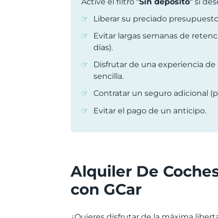
Active el filtro "
Sin depósito
" si des
Liberar su preciado presupuesto
Evitar largas semanas de retenc
días).
Disfrutar de una experiencia de
sencilla.
Contratar un seguro adicional (p
Evitar el pago de un anticipo.
Alquiler De Coches
con GCar
¿Quieres disfrutar de la máxima liber